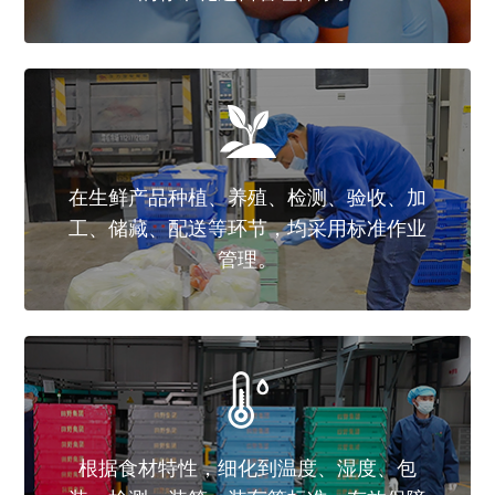
100
配送路线
多条
收、加
120
准作业
冷链车辆
多辆
16
配送范围上海
个区
度、包